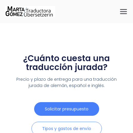
Traductora
Beglaubigte Übersetzungen
für Spanisch, Deutsch und
Marta
Englisch
Gómez
¿Cuánto cuesta una
traducción jurada?​
Precio y plazo de entrega para una traducción
jurada de alemán, español e inglés.
Solicitar presupuesto
Tipos y gastos de envío