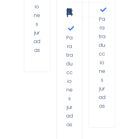
io
a partir de 12,00
€
ne
Pa
s
ra
jur
tra
Pa
ad
du
ra
as
cc
tra
io
du
ne
cc
s
io
jur
ne
ad
s
as
jur
ad
as