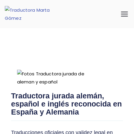
Beglaubigte Übersetzungen
Traductora
für Spanisch, Deutsch und
Marta Gómez
Englisch
Traductora jurada alemán,
español e inglés reconocida en
España y Alemania
Traducciones oficiales con validez legal en