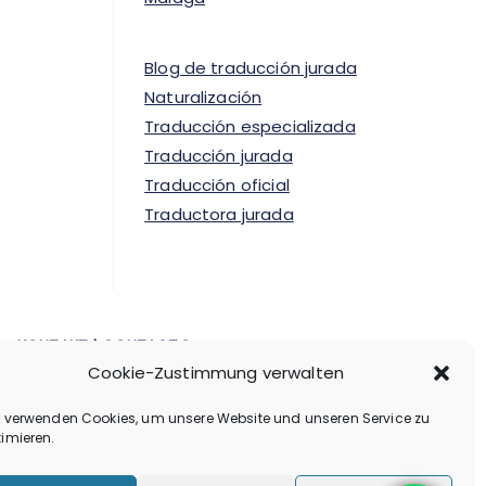
Blog de traducción jurada
Naturalización
Traducción especializada
Traducción jurada
Traducción oficial
Traductora jurada
KONTAKT | CONTACTO
Cookie-Zustimmung verwalten
+49 159 068 291 04 (Anruf oder Whatsapp)​
info@marta-gomez.com
r verwenden Cookies, um unsere Website und unseren Service zu
​Spanien, Deutschland, online​
imieren.