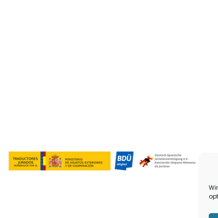
Wi
opt