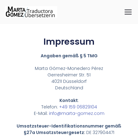
Übersetzeri
Beglaubigte Übersetzungen
für Spanisch, Deutsch und
n Marta
Englisch
Impressum
Gómez
Angaben gemäß § 5 TMG
Marta Gómez-Monedero Pérez
Gerresheimer Str. 51
40211 Düsseldorf
Deutschland
Kontakt
:
Telefon:
+49 159 06829104
E-Mail:
info@marta-gomez.com
Umsatzsteuer-Identifikationsnummer gemäß
§27a Umsatzsteuergesetz:
DE 327904471