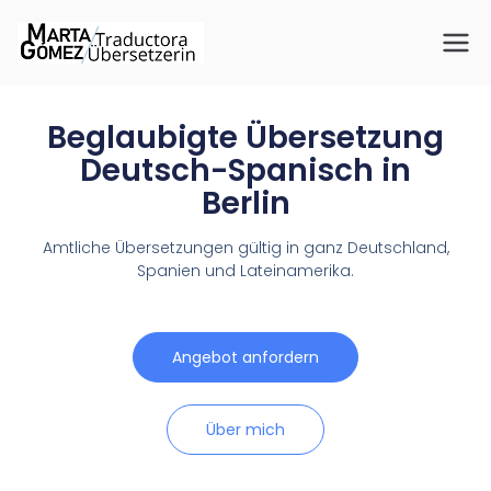
Übersetzeri
Beglaubigte Übersetzungen
für Spanisch, Deutsch und
n Marta
Englisch
Beglaubigte Übersetzung
Deutsch-Spanisch in
Gómez
Berlin
Amtliche Übersetzungen gültig in ganz Deutschland,
Spanien und Lateinamerika.
Angebot anfordern
Über mich