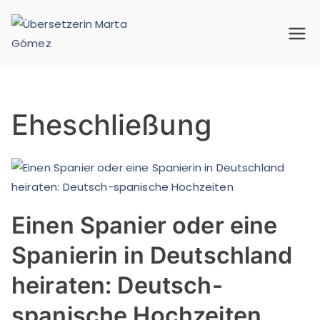
Übersetzeri
Beglaubigte Übersetzungen
für Spanisch, Deutsch und
n Marta
Englisch
Gómez
Eheschließung
Einen Spanier oder eine
Spanierin in Deutschland
heiraten: Deutsch-
spanische Hochzeiten